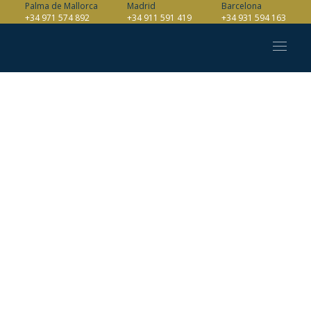
Palma de Mallorca
Madrid
Barcelona
+34 971 574 892
+34 911 591 419
+34 931 594 163