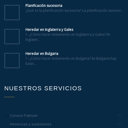
Planificación sucesoria
¿Qué es la planificación sucesoria? La planificación sucesor...
Heredar en Inglaterra y Gales
1.-¿Cómo hacer testamento en Inglaterra y Gales? En
Inglater...
Heredar en Bulgaria
1.-¿Cómo hacer testamento en Bulgaria? En Bulgaria hay
básic...
NUESTROS SERVICIOS
Conoce Patrium
Herencias y sucesiones