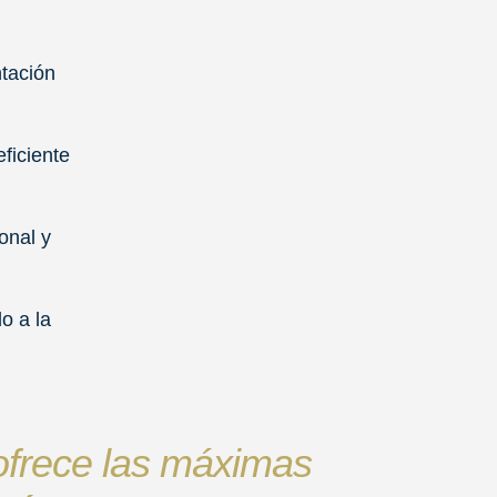
tación
ficiente
onal y
o a la
 ofrece las máximas