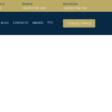
rca
Madrid
Barcelona
2
+34 911 591 419
+34 931 594 163
ES
BLOG
CONTACTO
MADRID
CONSÚLTANOS