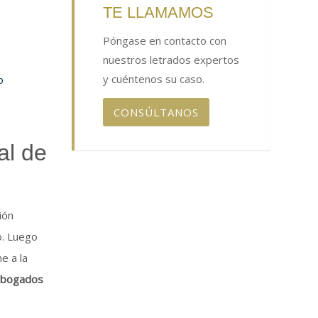
TE LLAMAMOS
Póngase en contacto con
nuestros letrados expertos
y cuéntenos su caso.
o
CONSÚLTANOS
al de
ión
o. Luego
e a la
abogados