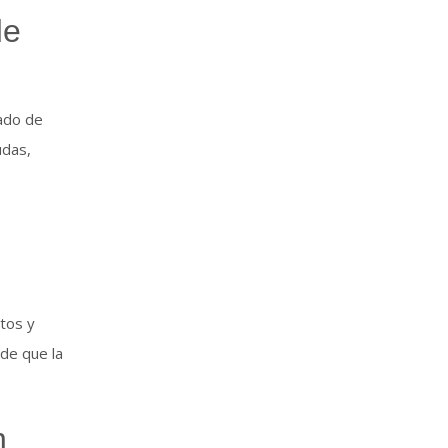
de
cado de
udas,
tos y
de que la
n