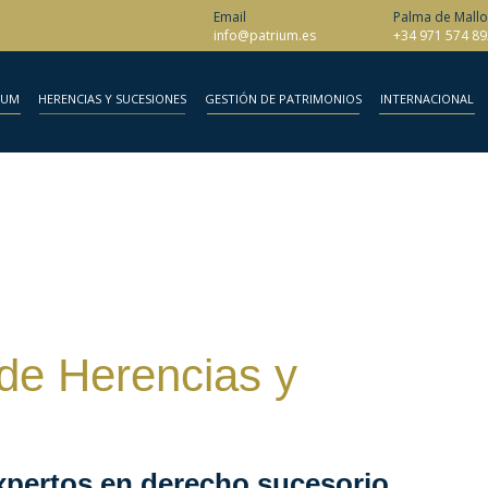
Email
Palma de Mallo
info@patrium.es
+34 971 574 89
IUM
HERENCIAS Y SUCESIONES
GESTIÓN DE PATRIMONIOS
INTERNACIONAL
 de Herencias y
xpertos en derecho sucesorio