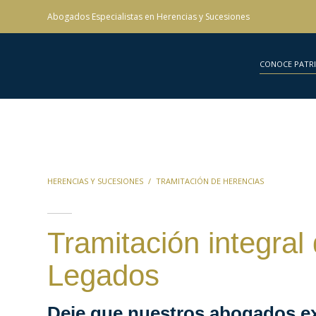
Abogados Especialistas en Herencias y Sucesiones
CONOCE PATR
HERENCIAS Y SUCESIONES
TRAMITACIÓN DE HERENCIAS
Tramitación integral
Legados
Deje que nuestros abogados e