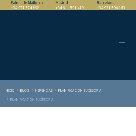
Palma de Mallorca
Madrid
Barcelona
+34 971 574 892
+34 911 591 419
+34 931 594 163
INICIO
BLOG
HERENCIAS
PLANIFICACION SUCESORIA
PLANIFICACIÓN SUCESORIA