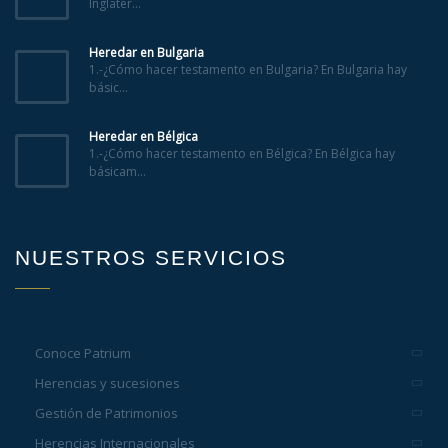
Inglater...
Heredar en Bulgaria
1.-¿Cómo hacer testamento en Bulgaria? En Bulgaria hay
básic...
Heredar en Bélgica
1.-¿Cómo hacer testamento en Bélgica? En Bélgica hay
básicam...
NUESTROS SERVICIOS
Conoce Patrium
Herencias y sucesiones
Gestión de Patrimonios
Herencias Internacionales