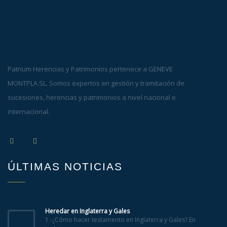
Patrium Herencias y Patrimonios pertenece a GENEVE
MONTPLA SL. Somos expertos en gestión y tramitación de
sucesiones, herencias y patrimonios a nivel nacional e
internacional.
ÚLTIMAS NOTICIAS
Heredar en Inglaterra y Gales
1.-¿Cómo hacer testamento en Inglaterra y Gales? En