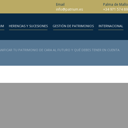
Email
Palma de Mallo
info@patrium.es
+34 971 574 89
UM
HERENCIAS Y SUCESIONES
GESTIÓN DE PATRIMONIOS
INTERNACIONAL
NIFICAR TU PATRIMONIO DE CARA AL FUTURO Y QUÉ DEBES TENER EN CUENTA.