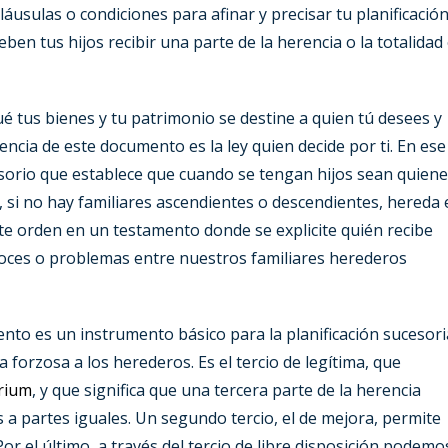
áusulas o condiciones para afinar y precisar tu planificació
en tus hijos recibir una parte de la herencia o la totalidad
é tus bienes y tu patrimonio se destine a quien tú desees y
encia de este documento es la ley quien decide por ti. En ese
esorio que establece que cuando se tengan hijos sean quien
, si no hay familiares ascendientes o descendientes, hereda 
te orden en un testamento donde se explicite quién recibe
roces o problemas entre nuestros familiares herederos
to es un instrumento básico para la planificación sucesori
 forzosa a los herederos. Es el tercio de legítima, que
trium
, y que significa que una tercera parte de la herencia
s a partes iguales. Un segundo tercio, el de mejora, permite
or el último, a través del tercio de libre disposición podemo