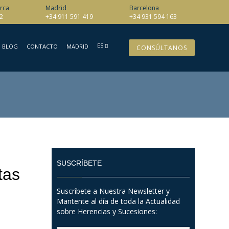
rca
Madrid
Barcelona
2
+34 911 591 419
+34 931 594 163
ES
BLOG
CONTACTO
MADRID
CONSÚLTANOS
SUSCRÍBETE
tas
Suscríbete a Nuestra Newsletter y
Mantente al día de toda la Actualidad
sobre Herencias y Sucesiones: