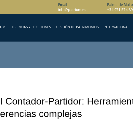
Email
Palma de Mallo
info@patrium.es
+34 971 574 89
IUM
HERENCIAS Y SUCESIONES
GESTIÓN DE PATRIMONIOS
INTERNACIONAL
el Contador-Partidor: Herramien
herencias complejas