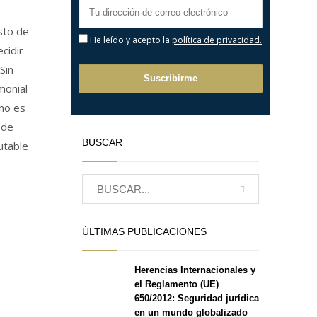
isto de
He leído y acepto la
política de privacidad.
cidir
Sin
monial
no es
 de
BUSCAR
utable
ÚLTIMAS PUBLICACIONES
Herencias Internacionales y
el Reglamento (UE)
650/2012: Seguridad jurídica
en un mundo globalizado