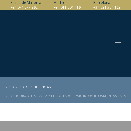
Palma de Mallorca
Madrid
Barcelona
+34 971 574 892
+34 911 591 419
+34 931 594 163
INICIO
BLOG
HERENCIAS
LA FIGURA DEL ALBACEA Y EL CONTADOR-PARTIDOR: HERRAMIENTAS PARA
LA GOBERNANZA DE HERENCIAS COMPLEJAS