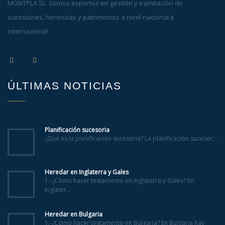
MONTPLA SL. Somos expertos en gestión y tramitación de
sucesiones, herencias y patrimonios a nivel nacional e
internacional.
ÚLTIMAS NOTICIAS
Planificación sucesoria
¿Qué es la planificación sucesoria? La planificación sucesor...
Heredar en Inglaterra y Gales
1.-¿Cómo hacer testamento en Inglaterra y Gales? En
Inglater...
Heredar en Bulgaria
1.-¿Cómo hacer testamento en Bulgaria? En Bulgaria hay