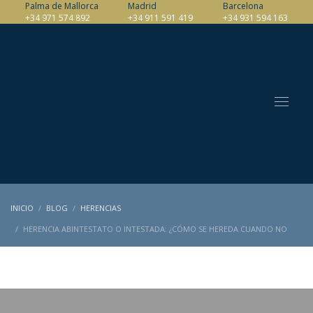
Palma de Mallorca
Madrid
Barcelona
+34 971 574 892
+34 911 591 419
+34 931 594 163
INICIO
BLOG
HERENCIAS
HERENCIA ABINTESTATO O INTESTADA: ¿CÓMO SE HEREDA CUANDO NO
HAY TESTAMENTO?