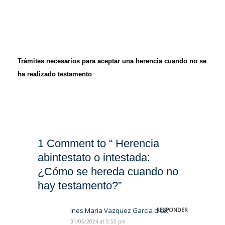
Trámites necesarios para aceptar una herencia cuando no se
ha realizado testamento
1 Comment to “ Herencia
abintestato o intestada:
¿Cómo se hereda cuando no
hay testamento?”
Ines Maria Vazquez Garcia
dice:
RESPONDER
31/05/2024 at 5:55 pm