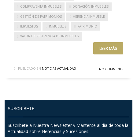
COMPRAVENTA INMUEBLES
DONACIÓN INMUEBLES
GESTIÓN DE PATRIMONIOS
HERENCIA INMUEBLE
IMPUESTOS
INMUEBLES
PATRIMONIO
VALOR DE REFERENCIA DE INMUEBLES
LEER MÁS
PUBLICADO EN
NOTICIAS ACTUALIDAD
NO COMMENTS
SUSCRÍBETE
Suscríbete a Nuestra Newsletter y Mantente al día de toda la
Actualidad sobre Herencias y Sucesiones: