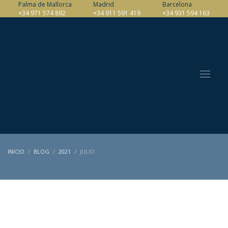
Palma de Mallorca
Madrid
Barcelona
+34 971 574 892
+34 911 591 419
+34 931 594 163
INICIO
BLOG
2021
JULIO