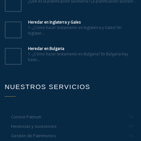
¿Qué es la planificación sucesoria? La planificación sucesor...
Heredar en Inglaterra y Gales
1.-¿Cómo hacer testamento en Inglaterra y Gales? En
Inglater...
Heredar en Bulgaria
1.-¿Cómo hacer testamento en Bulgaria? En Bulgaria hay
básic...
NUESTROS SERVICIOS
Conoce Patrium
Herencias y sucesiones
Gestión de Patrimonios