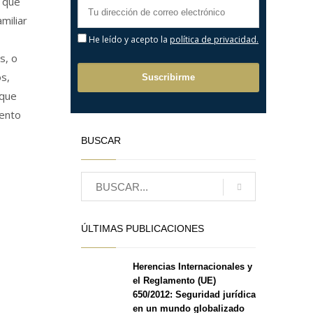
 que
miliar
He leído y acepto la
política de privacidad.
s, o
os,
 que
iento
BUSCAR
ÚLTIMAS PUBLICACIONES
Herencias Internacionales y
el Reglamento (UE)
650/2012: Seguridad jurídica
en un mundo globalizado