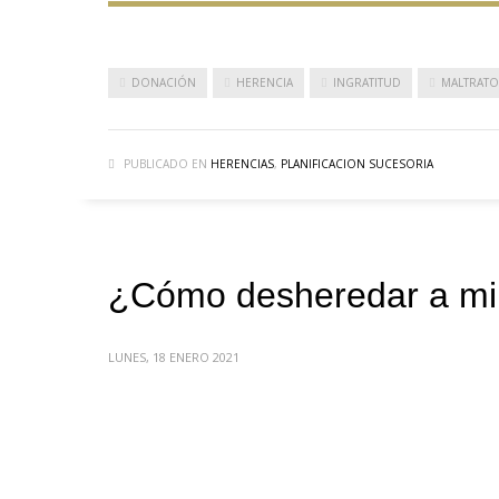
DONACIÓN
HERENCIA
INGRATITUD
MALTRATO
PUBLICADO EN
HERENCIAS
,
PLANIFICACION SUCESORIA
¿Cómo desheredar a mi 
LUNES, 18 ENERO 2021