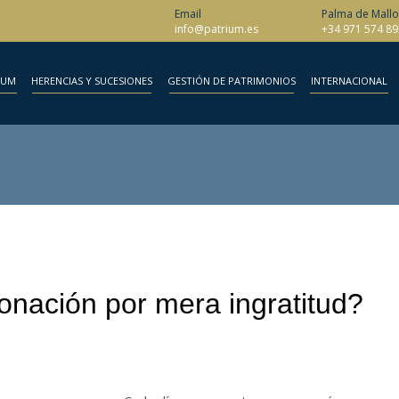
Email
Palma de Mallo
info@patrium.es
+34 971 574 89
IUM
HERENCIAS Y SUCESIONES
GESTIÓN DE PATRIMONIOS
INTERNACIONAL
nación por mera ingratitud?