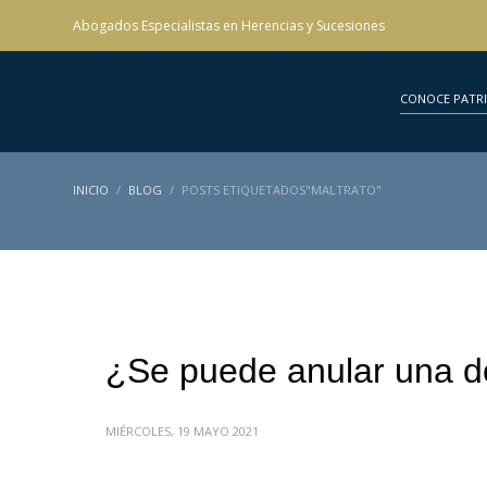
Abogados Especialistas en Herencias y Sucesiones
CONOCE PATR
INICIO
BLOG
POSTS ETIQUETADOS"MALTRATO"
¿Se puede anular una do
MIÉRCOLES, 19 MAYO 2021