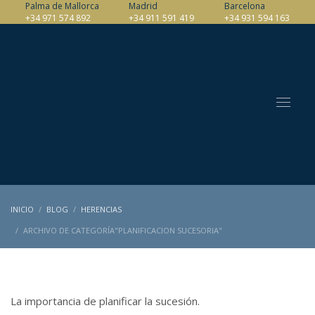
Palma de Mallorca
Madrid
Barcelona
+34 971 574 892
+34 911 591 419
+34 931 594 163
INICIO
BLOG
HERENCIAS
ARCHIVO DE CATEGORÍA"PLANIFICACION SUCESORIA"
La importancia de planificar la sucesión.