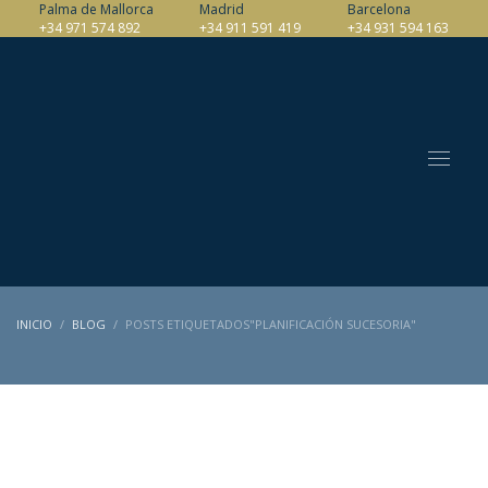
Palma de Mallorca
Madrid
Barcelona
+34 971 574 892
+34 911 591 419
+34 931 594 163
INICIO
BLOG
POSTS ETIQUETADOS"PLANIFICACIÓN SUCESORIA"