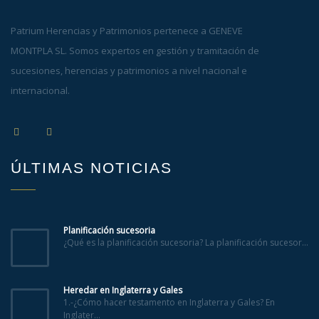
Patrium Herencias y Patrimonios pertenece a GENEVE
MONTPLA SL. Somos expertos en gestión y tramitación de
sucesiones, herencias y patrimonios a nivel nacional e
internacional.
ÚLTIMAS NOTICIAS
Planificación sucesoria
¿Qué es la planificación sucesoria? La planificación sucesor...
Heredar en Inglaterra y Gales
1.-¿Cómo hacer testamento en Inglaterra y Gales? En
Inglater...