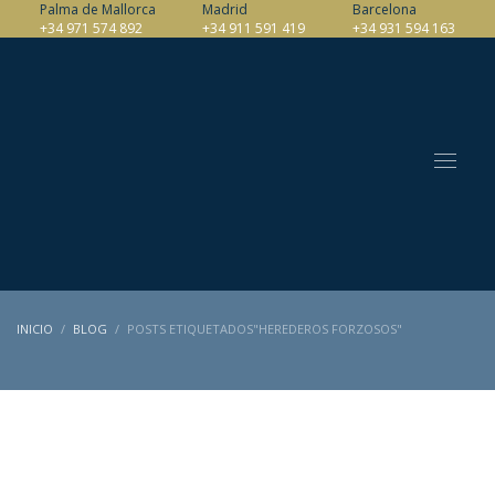
Palma de Mallorca
Madrid
Barcelona
+34 971 574 892
+34 911 591 419
+34 931 594 163
INICIO
BLOG
POSTS ETIQUETADOS"HEREDEROS FORZOSOS"