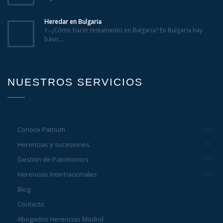
Heredar en Bulgaria
1.-¿Cómo hacer testamento en Bulgaria? En Bulgaria hay
básic...
NUESTROS SERVICIOS
Conoce Patrium
Herencias y sucesiones
Gestión de Patrimonios
Herencias Internacionales
Blog
Contacto
Abogados Herencias Madrid