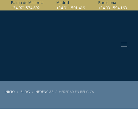
Palma de Mallorca
Madrid
Barcelona
+34 971 574 892
+34 911 591 419
+34 931 594 163
INICIO
BLOG
HERENCIAS
HEREDAR EN BÉLGICA