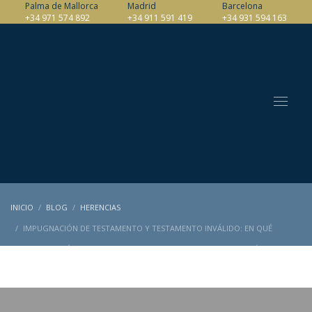
Palma de Mallorca
Madrid
Barcelona
+34 971 574 892
+34 911 591 419
+34 931 594 163
INICIO
BLOG
HERENCIAS
IMPUGNACIÓN DE TESTAMENTO Y TESTAMENTO INVÁLIDO: EN QUÉ
CONSISTE Y CUÁLES SON LAS PRINCIPALES CAUSAS DE IMPUGNACIÓN O
INVALIDEZ.