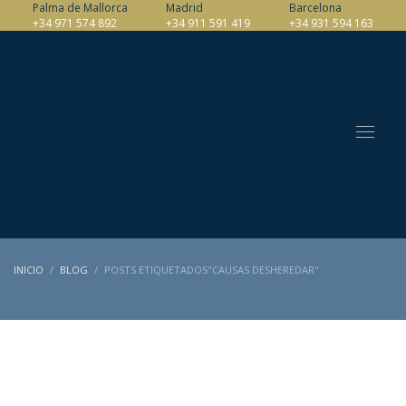
Palma de Mallorca
Madrid
Barcelona
+34 971 574 892
+34 911 591 419
+34 931 594 163
INICIO
BLOG
POSTS ETIQUETADOS"CAUSAS DESHEREDAR"