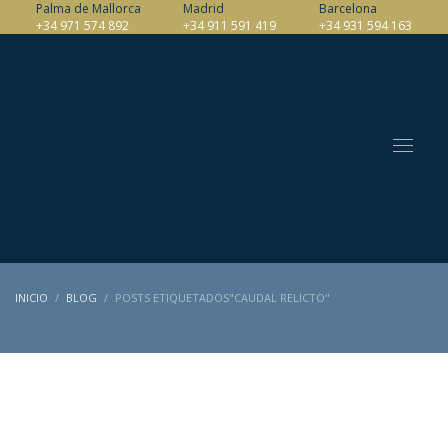
Palma de Mallorca
Madrid
Barcelona
+34 971 574 892
+34 911 591 419
+34 931 594 163
INICIO
BLOG
POSTS ETIQUETADOS"CAUDAL RELICTO"