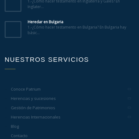
1.-¿Cómo hacer testamento en Inglaterra y Gales? En
Inglater...
Heredar en Bulgaria
1.-¿Cómo hacer testamento en Bulgaria? En Bulgaria hay
básic...
NUESTROS SERVICIOS
Conoce Patrium
Herencias y sucesiones
Gestión de Patrimonios
Herencias Internacionales
Blog
Contacto