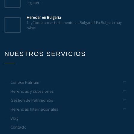
Inglater...
Heredar en Bulgaria
1.-¿Cómo hacer testamento en Bulgaria? En Bulgaria hay
básic...
NUESTROS SERVICIOS
Conoce Patrium
Herencias y sucesiones
Gestión de Patrimonios
Herencias Internacionales
Blog
Contacto