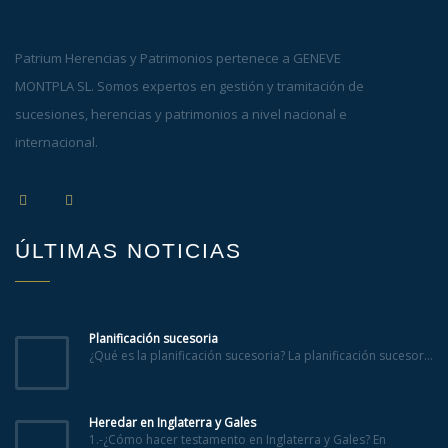
Patrium Herencias y Patrimonios pertenece a GENEVE
MONTPLA SL. Somos expertos en gestión y tramitación de
sucesiones, herencias y patrimonios a nivel nacional e
internacional.
ÚLTIMAS NOTICIAS
Planificación sucesoria
¿Qué es la planificación sucesoria? La planificación sucesor...
Heredar en Inglaterra y Gales
1.-¿Cómo hacer testamento en Inglaterra y Gales? En