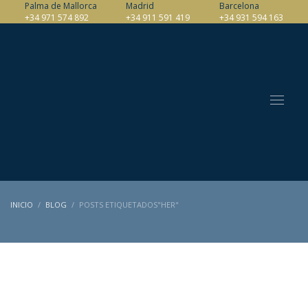
Palma de Mallorca
Madrid
Barcelona
+34 971 574 892
+34 911 591 419
+34 931 594 163
INICIO
BLOG
POSTS ETIQUETADOS"HER"