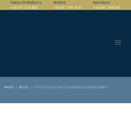
Palma de Mallorca
Madrid
Barcelona
+34 971 574 892
+34 911 591 419
+34 931 594 163
INICIO
BLOG
POSTS ETIQUETADOS"HERENCIAS EN BALEARES"