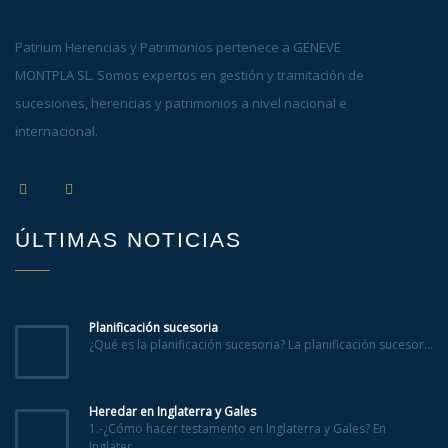
Patrium Herencias y Patrimonios pertenece a GENEVE
MONTPLA SL. Somos expertos en gestión y tramitación de
sucesiones, herencias y patrimonios a nivel nacional e
internacional.
ÚLTIMAS NOTICIAS
Planificación sucesoria
¿Qué es la planificación sucesoria? La planificación sucesor...
Heredar en Inglaterra y Gales
1.-¿Cómo hacer testamento en Inglaterra y Gales? En
Inglater...