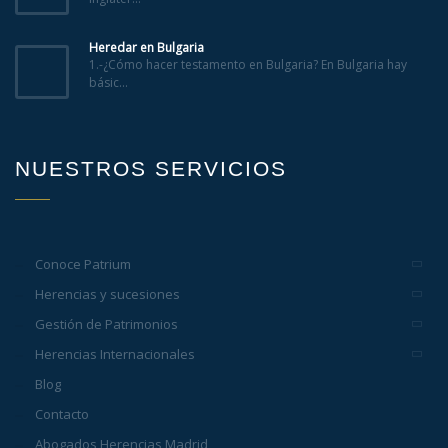
Heredar en Bulgaria
1.-¿Cómo hacer testamento en Bulgaria? En Bulgaria hay
básic...
NUESTROS SERVICIOS
Conoce Patrium
Herencias y sucesiones
Gestión de Patrimonios
Herencias Internacionales
Blog
Contacto
Abogados Herencias Madrid