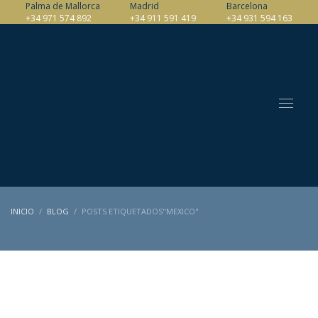
Palma de Mallorca
Madrid
Barcelona
+34 971 574 892
+34 911 591 419
+34 931 594 163
INICIO
BLOG
POSTS ETIQUETADOS"MEXICO"