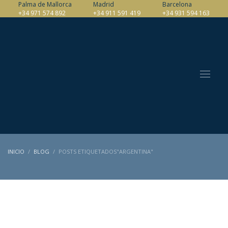
Palma de Mallorca
Madrid
Barcelona
+34 971 574 892
+34 911 591 419
+34 931 594 163
INICIO
BLOG
POSTS ETIQUETADOS"ARGENTINA"