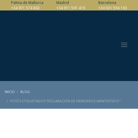
Palma de Mallorca
Madrid
Barcelona
+34 971 574 892
+34 911 591 419
+34 931 594 163
INICIO
BLOG
POSTS ETIQUETADOS"DECLARACIÓN DE HEREDEROS ABINTESTATO"