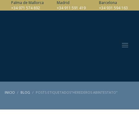
Palma de Mallorca
Madrid
Barcelona
+34 971 574 892
+34 911 591 419
+34 931 594 163
INICIO
BLOG
POSTS ETIQUETADOS"HEREDEROS ABINTESTATO"