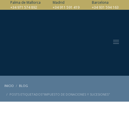
Palma de Mallorca
Madrid
Barcelona
+34 971 574 892
+34 911 591 419
+34 931 594 163
INICIO
BLOG
POSTS ETIQUETADOS"IMPUESTO DE DONACIONES Y SUCESIONES"